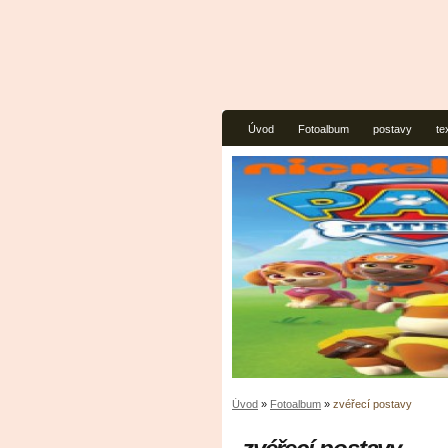
Úvod
Fotoalbum
postavy
te
Úvod
»
Fotoalbum
»
zvéřecí postavy