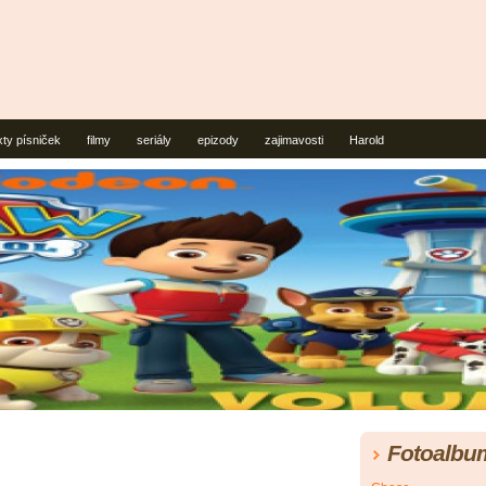
xty písniček
filmy
seriály
epizody
zajimavosti
Harold
Fotoalbu