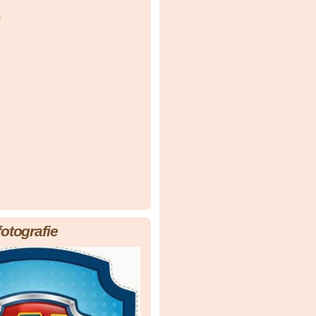
á
fotografie