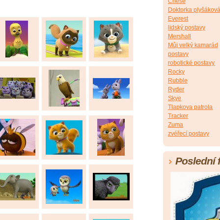
Chese
Doktorka plyšákov
Everest
lidský postavy
Mershall
Můj velký kamarád
postavy
robotické postavy
Rocky
Rubble
Ryder
Skye
Tlapkova patrola
Tracker
Zuma
zvéřecí postavy
Poslední 