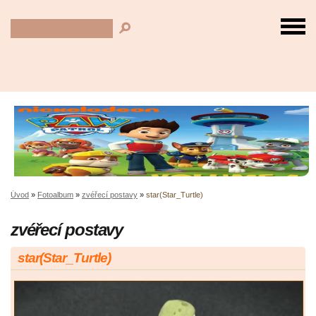
Úvod
»
Fotoalbum
»
zvéřecí postavy
»
star(Star_Turtle)
zvéřecí postavy
star(Star_Turtle)