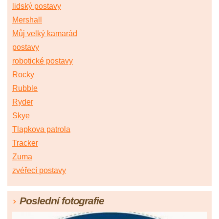
lidský postavy
Mershall
Můj velký kamarád
postavy
robotické postavy
Rocky
Rubble
Ryder
Skye
Tlapkova patrola
Tracker
Zuma
zvéřecí postavy
Poslední fotografie