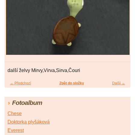
další želvy Mirvy,Virva,Sirva,Čouri
← Předchozí
Zpět do složky
Další →
Fotoalbum
Chese
Doktorka plyšáková
Everest