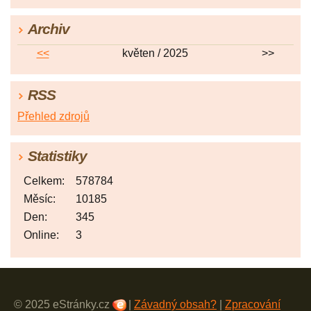
Archiv
<<
květen / 2025
>>
RSS
Přehled zdrojů
Statistiky
Celkem:
578784
Měsíc:
10185
Den:
345
Online:
3
© 2025 eStránky.cz
|
Závadný obsah?
|
Zpracování