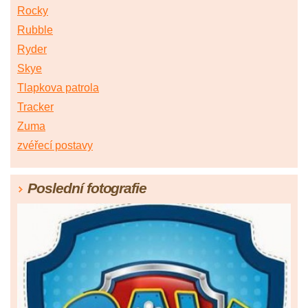
Rocky
Rubble
Ryder
Skye
Tlapkova patrola
Tracker
Zuma
zvéřecí postavy
Poslední fotografie