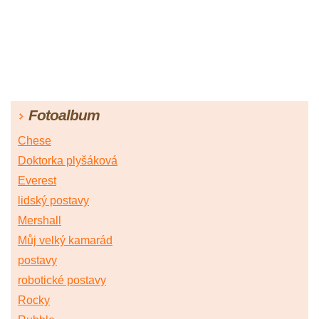
Fotoalbum
Chese
Doktorka plyšáková
Everest
lidský postavy
Mershall
Můj velký kamarád
postavy
robotické postavy
Rocky