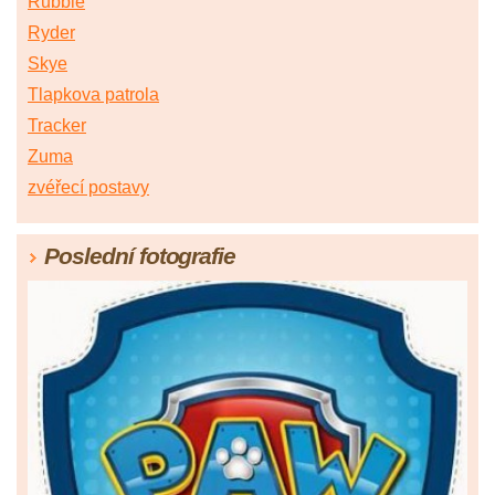
Rubble
Ryder
Skye
Tlapkova patrola
Tracker
Zuma
zvéřecí postavy
Poslední fotografie