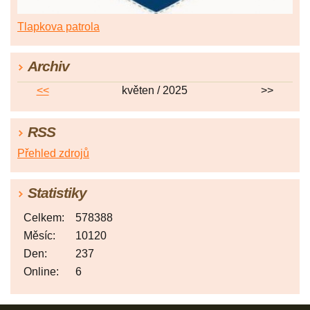
Tlapkova patrola
Archiv
<<
květen / 2025
>>
RSS
Přehled zdrojů
Statistiky
Celkem:
578388
Měsíc:
10120
Den:
237
Online:
6