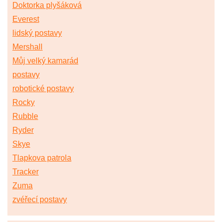
Doktorka plyšáková
Everest
lidský postavy
Mershall
Můj velký kamarád
postavy
robotické postavy
Rocky
Rubble
Ryder
Skye
Tlapkova patrola
Tracker
Zuma
zvéřecí postavy