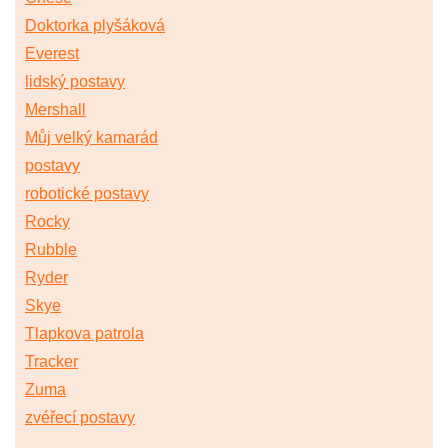
Doktorka plyšáková
Everest
lidský postavy
Mershall
Můj velký kamarád
postavy
robotické postavy
Rocky
Rubble
Ryder
Skye
Tlapkova patrola
Tracker
Zuma
zvéřecí postavy