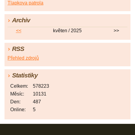
Tlapkova patrola
Archiv
<<
květen / 2025
>>
RSS
Přehled zdrojů
Statistiky
Celkem:
578223
Měsíc:
10131
Den:
487
Online:
5