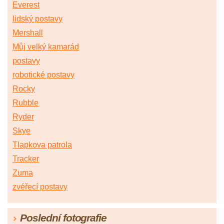
Everest
lidský postavy
Mershall
Můj velký kamarád
postavy
robotické postavy
Rocky
Rubble
Ryder
Skye
Tlapkova patrola
Tracker
Zuma
zvéřecí postavy
Poslední fotografie