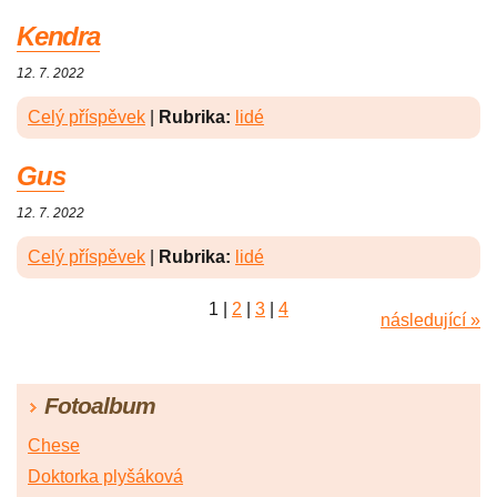
Kendra
12. 7. 2022
Celý příspěvek
|
Rubrika:
lidé
Gus
12. 7. 2022
Celý příspěvek
|
Rubrika:
lidé
1
|
2
|
3
|
4
následující »
Fotoalbum
Chese
Doktorka plyšáková