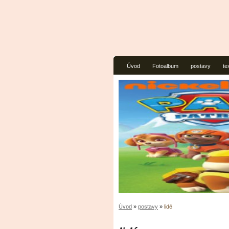
Úvod
Fotoalbum
postavy
te
Úvod
»
postavy
»
lidé