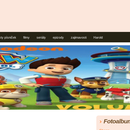
xty písniček
filmy
seriály
epizody
zajimavosti
Harold
Fotoalbu