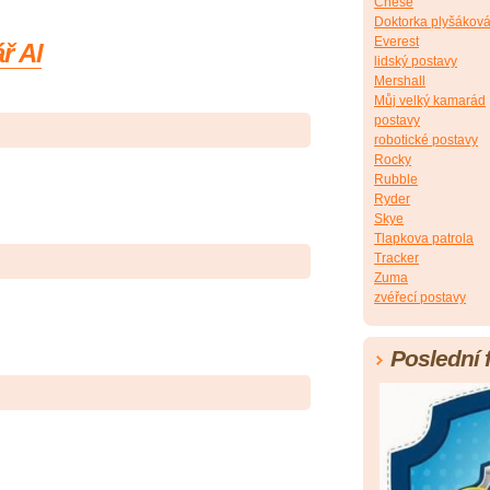
Chese
Doktorka plyšákov
Everest
ř Al
lidský postavy
Mershall
Můj velký kamarád
postavy
robotické postavy
Rocky
Rubble
Ryder
Skye
Tlapkova patrola
Tracker
Zuma
zvéřecí postavy
Poslední 