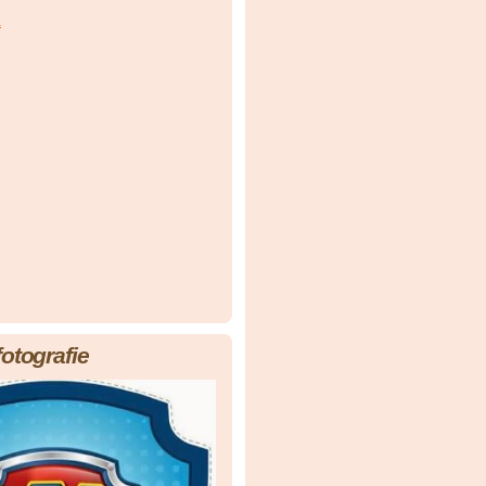
á
fotografie