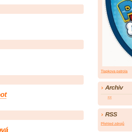
Tlapkova patrola
Archiv
bot
<<
RSS
Přehled zdrojů
ová