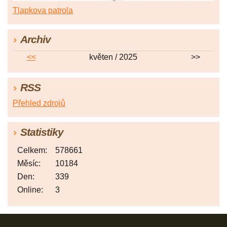
Tlapkova patrola
Archiv
<<
květen / 2025
>>
RSS
Přehled zdrojů
Statistiky
Celkem:
578661
Měsíc:
10184
Den:
339
Online:
3