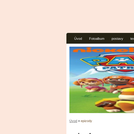
Úvod
Fotoalbum
postavy
te
Úvod
»
epizody