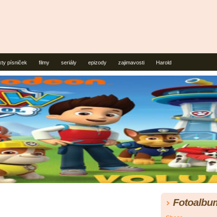
xty písniček
filmy
seriály
epizody
zajimavosti
Harold
Fotoalbu