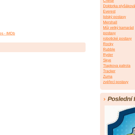
Chese
Doktorka plyšákov
Everest
lidský postavy
Mershall
Můj velký kamarád
postavy
es - IMDb
robotické postavy
Rocky
Rubble
Ryder
Skye
Tlapkova patrola
Tracker
Zuma
zvéřecí postavy
Poslední 