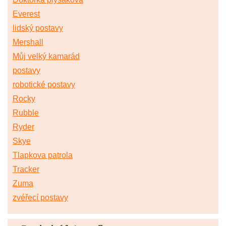
Everest
lidský postavy
Mershall
Můj velký kamarád
postavy
robotické postavy
Rocky
Rubble
Ryder
Skye
Tlapkova patrola
Tracker
Zuma
zvéřecí postavy