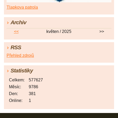
Tlapkova patrola
Archiv
<<
květen / 2025
>>
RSS
Přehled zdrojů
Statistiky
Celkem:
577627
Měsíc:
9786
Den:
381
Online:
1