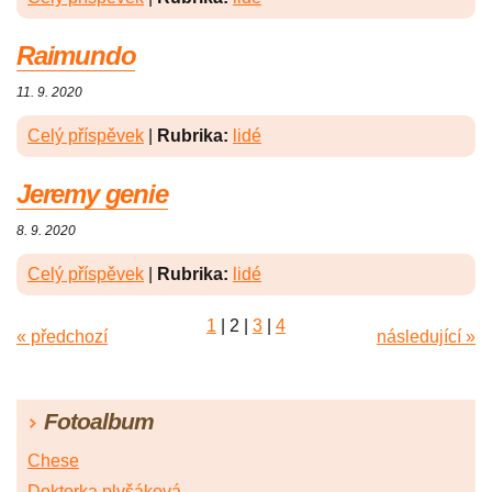
Raimundo
11. 9. 2020
Celý příspěvek
|
Rubrika:
lidé
Jeremy genie
8. 9. 2020
Celý příspěvek
|
Rubrika:
lidé
1
|
2
|
3
|
4
« předchozí
následující »
Fotoalbum
Chese
Doktorka plyšáková