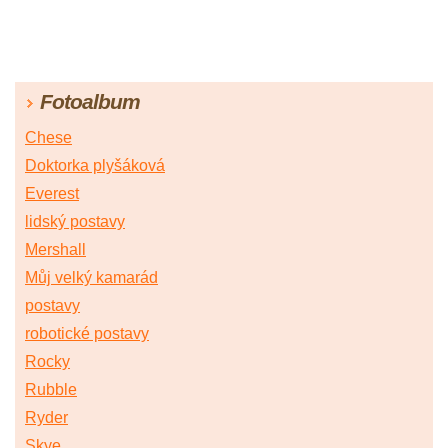
Fotoalbum
Chese
Doktorka plyšáková
Everest
lidský postavy
Mershall
Můj velký kamarád
postavy
robotické postavy
Rocky
Rubble
Ryder
Skye