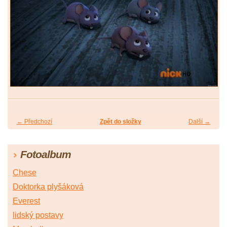
← Předchozí
Zpět do složky
Další →
Fotoalbum
Chese
Doktorka plyšáková
Everest
lidský postavy