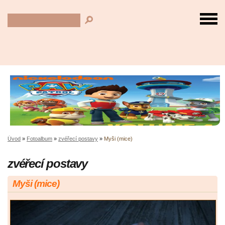
Úvod
»
Fotoalbum
»
zvéřecí postavy
»
Myši (mice)
zvéřecí postavy
Myši (mice)