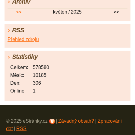
Archiv
<<
květen / 2025
>>
RSS
Přehled zdrojů
Statistiky
Celkem:
578580
Měsíc:
10185
Den:
306
Online:
1
© 2025 eStránky.cz
|
Závadný obsah?
|
Zpracování
dat
|
RSS