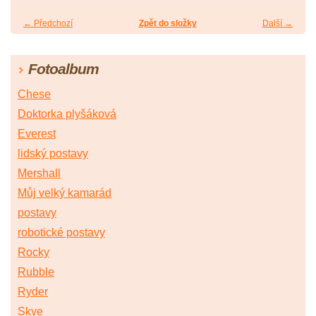
← Předchozí
Zpět do složky
Další →
Fotoalbum
Chese
Doktorka plyšáková
Everest
lidský postavy
Mershall
Můj velký kamarád
postavy
robotické postavy
Rocky
Rubble
Ryder
Skye