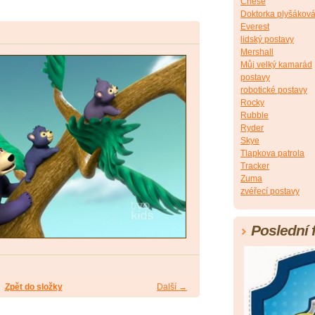
Chese
Doktorka plyšákov
Everest
lidský postavy
Mershall
Můj velký kamarád
postavy
robotické postavy
Rocky
Rubble
Ryder
Skye
Tlapkova patrola
Tracker
Zuma
zvéřecí postavy
Poslední 
Zpět do složky
Další →