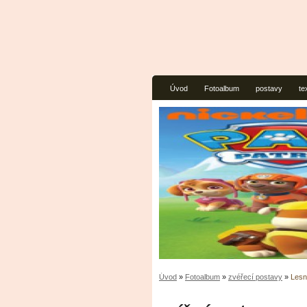
Úvod
Fotoalbum
postavy
te
Úvod
»
Fotoalbum
»
zvéřecí postavy
»
Lesn