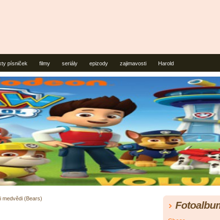
xty písniček
filmy
seriály
epizody
zajimavosti
Harold
i medvědi (Bears)
Fotoalbu