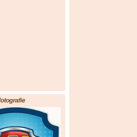
á
fotografie