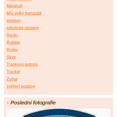
Mershall
Můj velký kamarád
postavy
robotické postavy
Rocky
Rubble
Ryder
Skye
Tlapkova patrola
Tracker
Zuma
zvéřecí postavy
Poslední fotografie