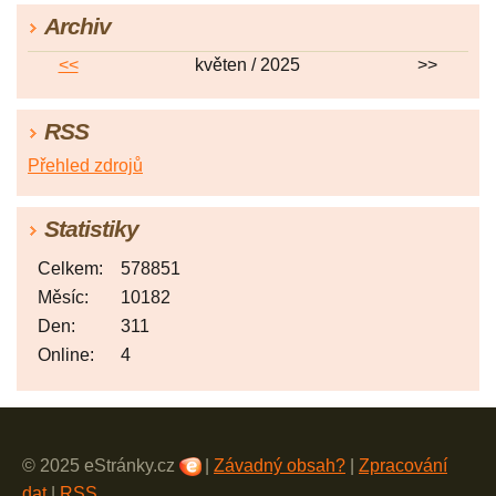
Archiv
<<
květen / 2025
>>
RSS
Přehled zdrojů
Statistiky
Celkem:
578851
Měsíc:
10182
Den:
311
Online:
4
© 2025 eStránky.cz
|
Závadný obsah?
|
Zpracování
dat
|
RSS