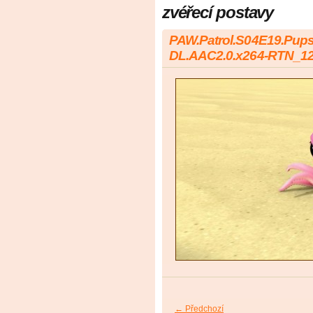
zvéřecí postavy
PAW.Patrol.S04E19.Pup
DL.AAC2.0.x264-RTN_1
← Předchozí