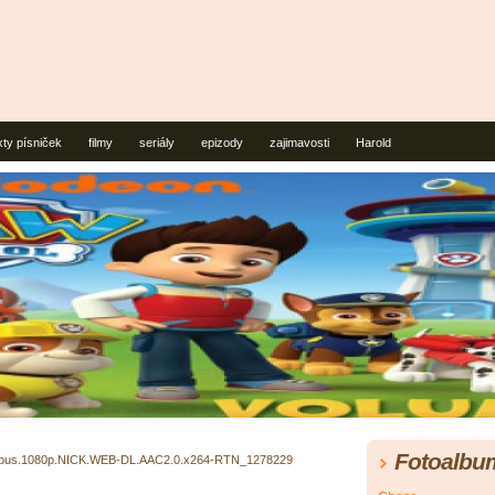
xty písniček
filmy
seriály
epizody
zajimavosti
Harold
Fotoalbu
topus.1080p.NICK.WEB-DL.AAC2.0.x264-RTN_1278229