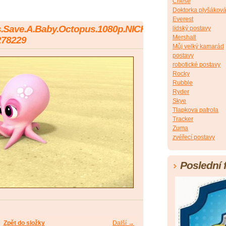
Chese
Doktorka plyšákov
Everest
s.Save.A.Baby.Octopus.1080p.NICK.WEB-
lidský postavy
Mershall
278229
Můj velký kamarád
postavy
robotické postavy
Rocky
Rubble
Ryder
Skye
Tlapkova patrola
Tracker
Zuma
zvéřecí postavy
Poslední 
Zpět do složky
Další →