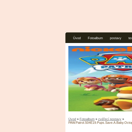
Úvod
Fotoalbum
postavy
te
Úvod
»
Fotoalbum
»
zvéřecí postavy
»
PAW.Patrol.S04E19.Pups.Save.A.Baby.Oc