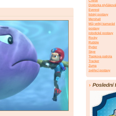
Chese
Doktorka plyšákov
Everest
lidský postavy
Mershall
Můj velký kamarád
postavy
robotické postavy
Rocky
Rubble
Ryder
Skye
Tlapkova patrola
Tracker
Zuma
zvéřecí postavy
Poslední 