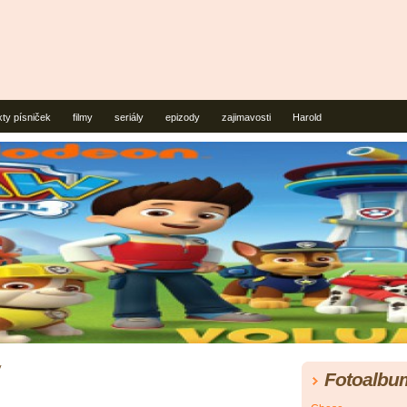
xty písniček
filmy
seriály
epizody
zajimavosti
Harold
y
Fotoalbu