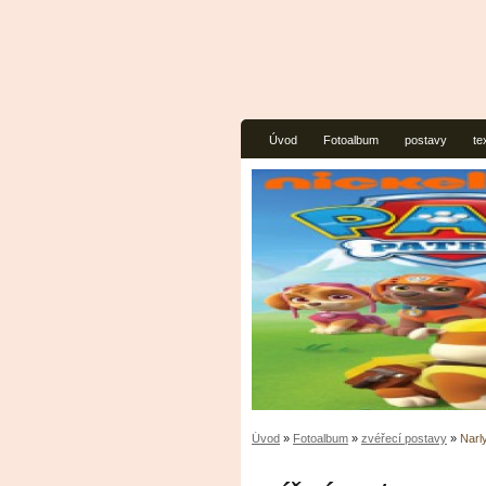
Úvod
Fotoalbum
postavy
te
Úvod
»
Fotoalbum
»
zvéřecí postavy
»
Narl