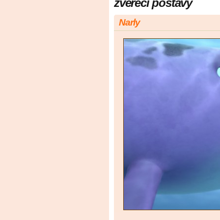
zvéřecí postavy
Narly