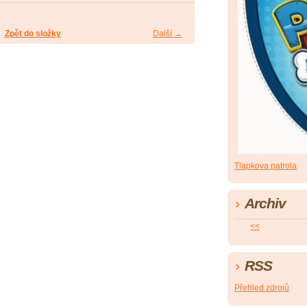
Zpět do složky
Další →
Tlapkova patrola
Archiv
<<
RSS
Přehled zdrojů