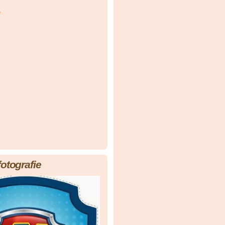
á
fotografie