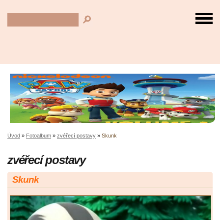
Úvod
»
Fotoalbum
»
zvéřecí postavy
»
Skunk
zvéřecí postavy
Skunk