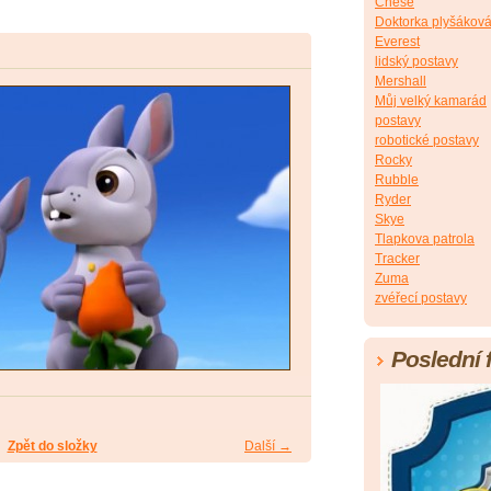
Chese
Doktorka plyšákov
Everest
lidský postavy
Mershall
Můj velký kamarád
postavy
robotické postavy
Rocky
Rubble
Ryder
Skye
Tlapkova patrola
Tracker
Zuma
zvéřecí postavy
Poslední 
Zpět do složky
Další →