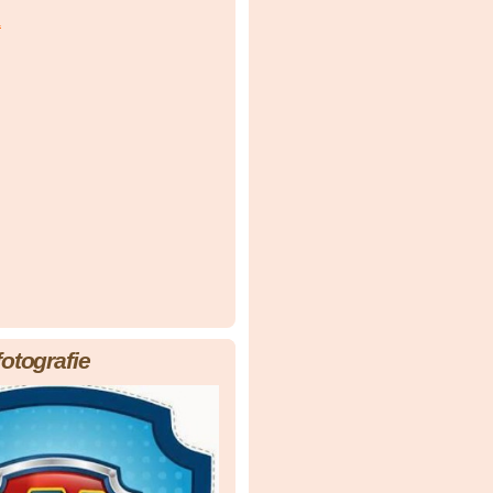
á
fotografie