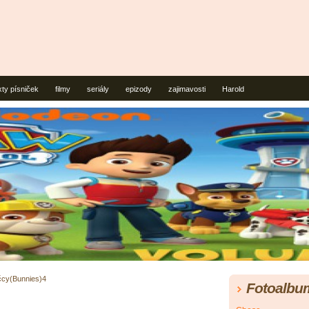
xty písniček
filmy
seriály
epizody
zajimavosti
Harold
ičcy(Bunnies)4
Fotoalbu