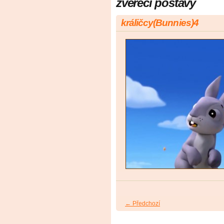
zvéřecí postavy
králičcy(Bunnies)4
← Předchozí