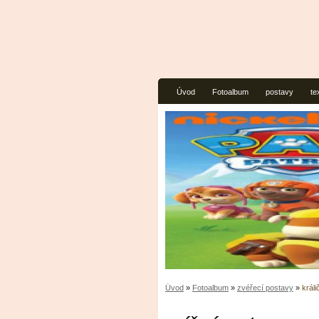
Úvod
Fotoalbum
postavy
te
Úvod
»
Fotoalbum
»
zvéřecí postavy
»
král