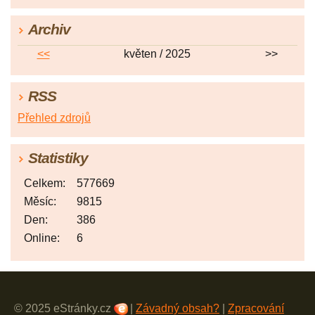
Archiv
<<
květen / 2025
>>
RSS
Přehled zdrojů
Statistiky
Celkem:
577669
Měsíc:
9815
Den:
386
Online:
6
© 2025 eStránky.cz
|
Závadný obsah?
|
Zpracování