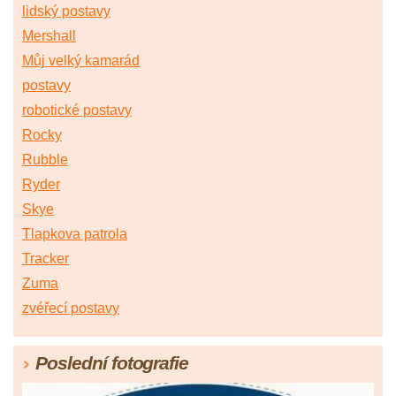
lidský postavy
Mershall
Můj velký kamarád
postavy
robotické postavy
Rocky
Rubble
Ryder
Skye
Tlapkova patrola
Tracker
Zuma
zvéřecí postavy
Poslední fotografie