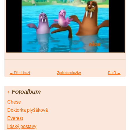
← Předchozí
Zpět do složky
Další →
Fotoalbum
Chese
Doktorka plyšáková
Everest
lidský postavy