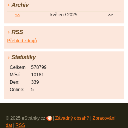
Archiv
<<
květen / 2025
>>
RSS
Přehled zdrojů
Statistiky
Celkem:
578799
Měsíc:
10181
Den:
339
Online:
5
© 2025 eStránky.cz
|
Závadný obsah?
|
Zpracování
dat
|
RSS