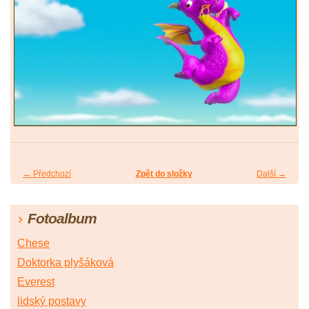
← Předchozí
Zpět do složky
Další →
Fotoalbum
Chese
Doktorka plyšáková
Everest
lidský postavy