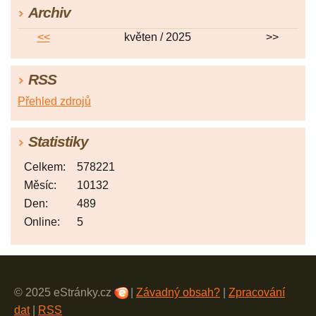
Archiv
<<
květen / 2025
>>
RSS
Přehled zdrojů
Statistiky
Celkem:
578221
Měsíc:
10132
Den:
489
Online:
5
© 2025 eStránky.cz
|
Závadný obsah?
|
Zpracování
dat
|
RSS