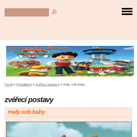
Úvod
»
Fotoalbum
»
zvéřecí postavy
»
maly sob baby
zvéřecí postavy
maly sob baby