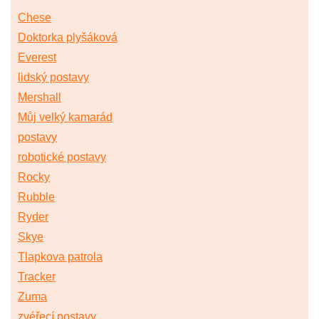
Chese
Doktorka plyšáková
Everest
lidský postavy
Mershall
Můj velký kamarád
postavy
robotické postavy
Rocky
Rubble
Ryder
Skye
Tlapkova patrola
Tracker
Zuma
zvéřecí postavy