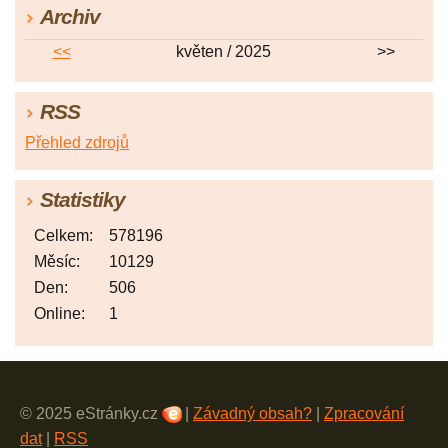
Archiv
<<
květen / 2025
>>
RSS
Přehled zdrojů
Statistiky
Celkem:
578196
Měsíc:
10129
Den:
506
Online:
1
© 2025 eStránky.cz
|
Závadný obsah?
|
Zpracování
dat
|
RSS