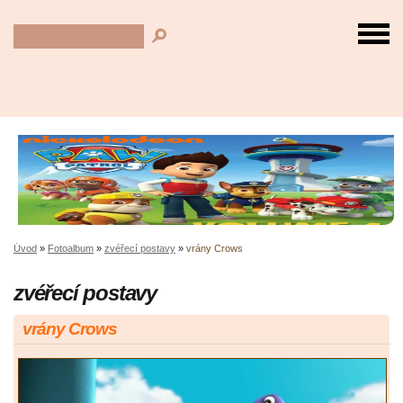
Úvod
»
Fotoalbum
»
zvéřecí postavy
»
vrány Crows
zvéřecí postavy
vrány Crows