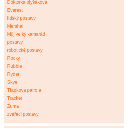
Doktorka plyšáková
Everest
lidský postavy
Mershall
Můj velký kamarád
postavy
robotické postavy
Rocky
Rubble
Ryder
Skye
Tlapkova patrola
Tracker
Zuma
zvéřecí postavy