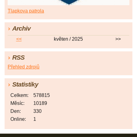
Tlapkova patrola
Archiv
<<
květen / 2025
>>
RSS
Přehled zdrojů
Statistiky
Celkem:
578815
Měsíc:
10189
Den:
330
Online:
1