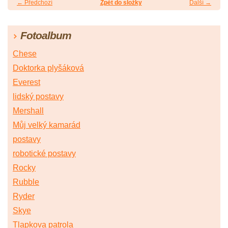
← Předchozí
Zpět do složky
Další →
Fotoalbum
Chese
Doktorka plyšáková
Everest
lidský postavy
Mershall
Můj velký kamarád
postavy
robotické postavy
Rocky
Rubble
Ryder
Skye
Tlapkova patrola