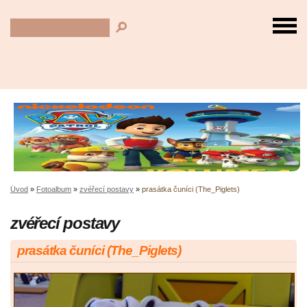
Úvod
»
Fotoalbum
»
zvéřecí postavy
»
prasátka čuníci (The_Piglets)
zvéřecí postavy
prasátka čuníci (The_Piglets)