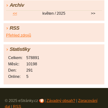
Archiv
<<
květen / 2025
>>
RSS
Přehled zdrojů
Statistiky
Celkem:
578891
Měsíc:
10198
Den:
291
Online:
5
© 2025 eStránky.cz
|
Závadný obsah?
|
Zpracování
dat
|
RSS