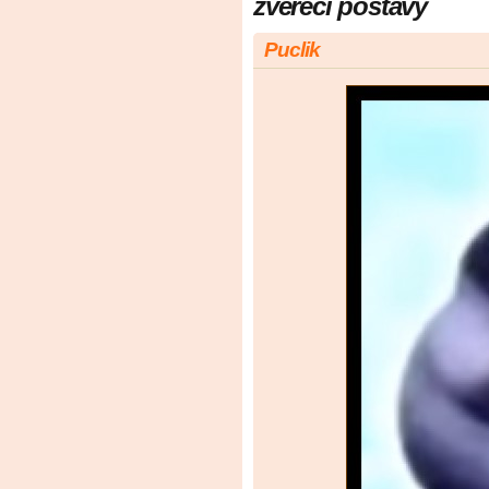
zvéřecí postavy
Puclik