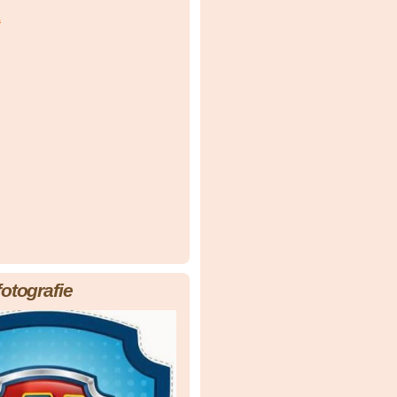
á
fotografie