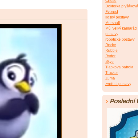
Chese
Doktorka plyšákov
Everest
lidský postavy
Mershall
Můj velký kamarád
postavy
robotické postavy
Rocky
Rubble
Ryder
Skye
Tlapkova patrola
Tracker
Zuma
zvéřecí postavy
Poslední 