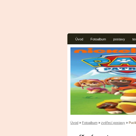
Úvod
Fotoalbum
postavy
te
Úvod
»
Fotoalbum
»
zvéřecí postavy
»
Pucl