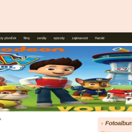
xty písniček
filmy
seriály
epizody
zajimavosti
Harold
ik
Fotoalbu