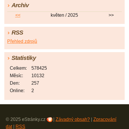
Archiv
<<
květen / 2025
>>
RSS
Přehled zdrojů
Statistiky
Celkem:
578425
Měsíc:
10132
Den:
257
Online:
2
© 2025 eStránky.cz
|
Závadný obsah?
|
Zpracování
dat
|
RSS