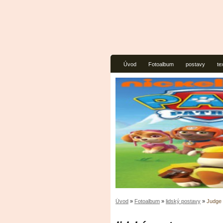
Úvod
Fotoalbum
postavy
te
Úvod
»
Fotoalbum
»
lidský postavy
»
Judge