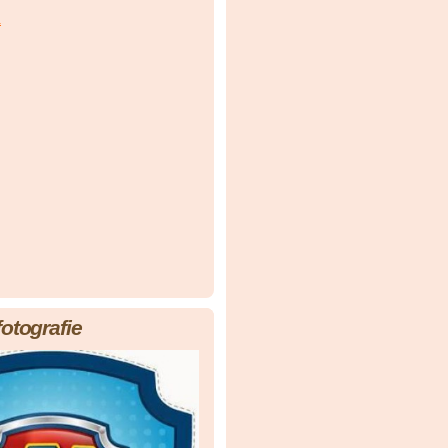
á
fotografie