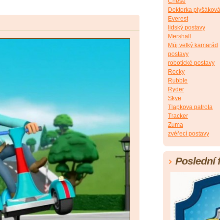
Chese
Doktorka plyšákov
Everest
lidský postavy
Mershall
Můj velký kamarád
postavy
robotické postavy
Rocky
Rubble
Ryder
Skye
Tlapkova patrola
Tracker
Zuma
zvéřecí postavy
Poslední 