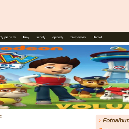
xty písniček
filmy
seriály
epizody
zajimavosti
Harold
 2
Fotoalbu