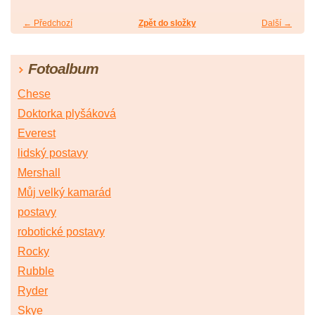
← Předchozí
Zpět do složky
Další →
Fotoalbum
Chese
Doktorka plyšáková
Everest
lidský postavy
Mershall
Můj velký kamarád
postavy
robotické postavy
Rocky
Rubble
Ryder
Skye