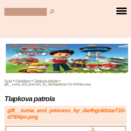
Úvod
»
Fotoalbum
»
Tlapkova patrola
»
gift__zuma_and_princess_by_darthgoldstar710-d7t04pn.png
Tlapkova patrola
gift__zuma_and_princess_by_darthgoldstar710-
d7t04pn.png