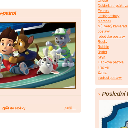
Chese
Doktorka plyšákov
Everest
patrol
lidský postavy
Mershall
Můj velký kamarád
postavy
robotické postavy
Rocky
Rubble
Ryder
Skye
Tlapkova patrola
Tracker
Zuma
zvéřecí postavy
Poslední 
Zpět do složky
Další →