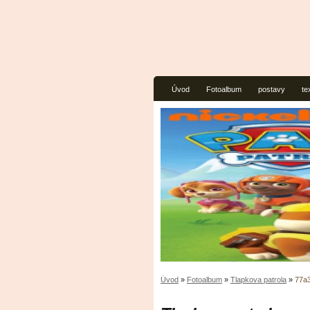
Úvod
Fotoalbum
postavy
te
Úvod
»
Fotoalbum
»
Tlapkova patrola
»
77a