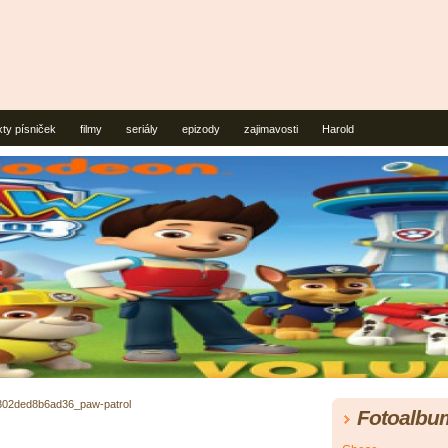
xty písniček
filmy
seriály
epizody
zajimavosti
Harold
302ded8b6ad36_paw-patrol
Fotoalbu