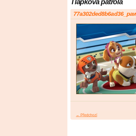
Tlapkova patrola
77a302ded8b6ad36_paw-
← Předchozí