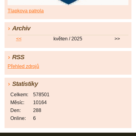
Tlapkova patrola
Archiv
<<
květen / 2025
>>
RSS
Přehled zdrojů
Statistiky
Celkem:
578501
Měsíc:
10164
Den:
288
Online:
6