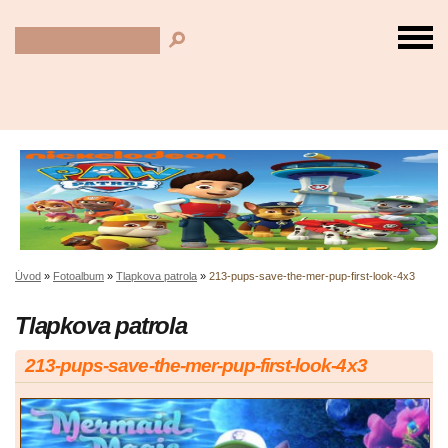
Úvod
»
Fotoalbum
»
Tlapkova patrola
»
213-pups-save-the-mer-pup-first-look-4x3
Tlapkova patrola
213-pups-save-the-mer-pup-first-look-4x3