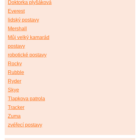
Doktorka plyšáková
Everest
lidský postavy
Mershall
Můj velký kamarád
postavy
robotické postavy
Rocky
Rubble
Ryder
Skye
Tlapkova patrola
Tracker
Zuma
zvéřecí postavy