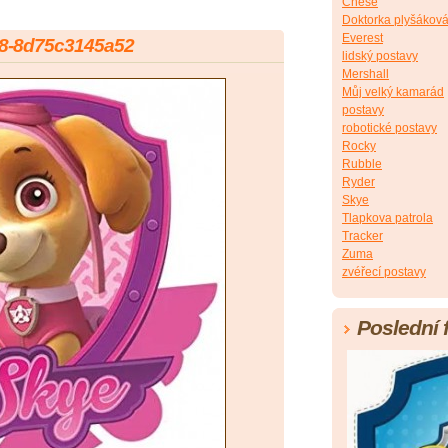
Chese
Doktorka plyšákov
Everest
b8-8d75c3145a52
lidský postavy
Mershall
Můj velký kamarád
postavy
robotické postavy
Rocky
Rubble
Ryder
Skye
Tlapkova patrola
Tracker
Zuma
zvéřecí postavy
Poslední 