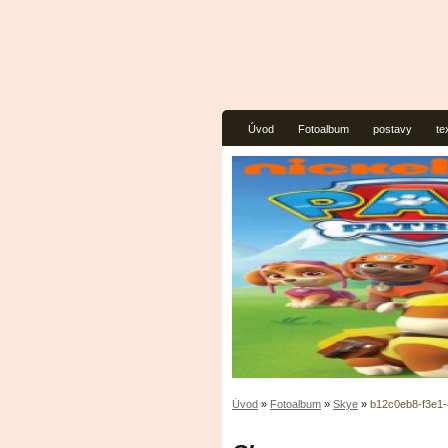
Úvod
Fotoalbum
postavy
te
Úvod
»
Fotoalbum
»
Skye
»
b12c0eb8-f3e1