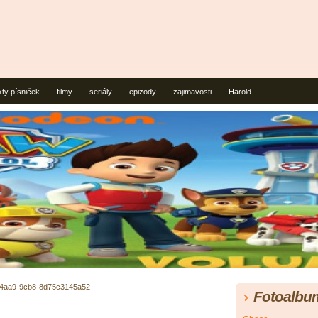
xty písniček
filmy
seriály
epizody
zajimavosti
Harold
-4aa9-9cb8-8d75c3145a52
Fotoalbu