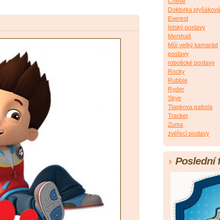
Chese
Doktorka plyšákov
Everest
lidský postavy
Mershall
Můj velký kamarád
postavy
robotické postavy
Rocky
Rubble
Ryder
Skye
Tlapkova patrola
Tracker
Zuma
zvéřecí postavy
Poslední 