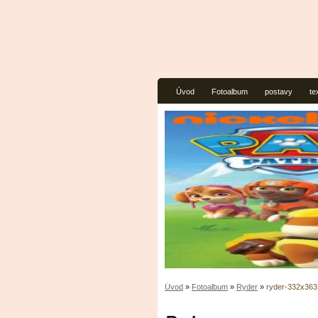
Úvod
Fotoalbum
postavy
te
Úvod
»
Fotoalbum
»
Ryder
»
ryder-332x363