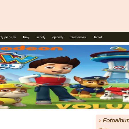
xty písniček
filmy
seriály
epizody
zajimavosti
Harold
Fotoalbu