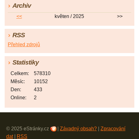
Archiv
<<
květen / 2025
>>
RSS
Přehled zdrojů
Statistiky
Celkem:
578310
Měsíc:
10152
Den:
433
Online:
2
© 2025 eStránky.cz
|
Závadný obsah?
|
Zpracování
dat
|
RSS