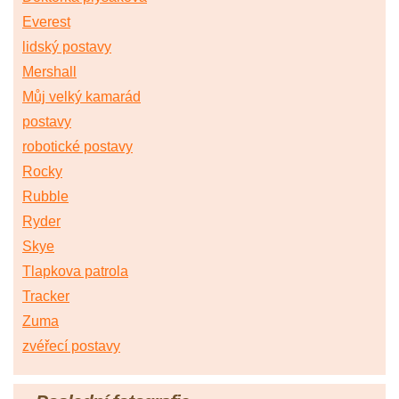
Everest
lidský postavy
Mershall
Můj velký kamarád
postavy
robotické postavy
Rocky
Rubble
Ryder
Skye
Tlapkova patrola
Tracker
Zuma
zvéřecí postavy