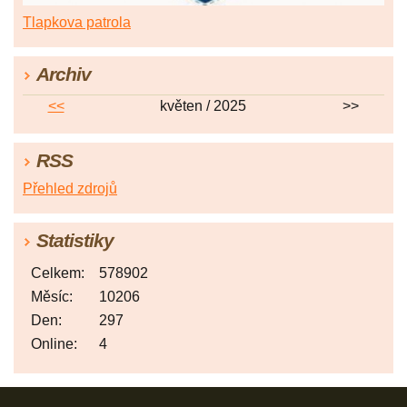
Tlapkova patrola
Archiv
<<
květen / 2025
>>
RSS
Přehled zdrojů
Statistiky
Celkem:
578902
Měsíc:
10206
Den:
297
Online:
4