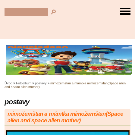
Úvod
»
Fotoalbum
»
postavy
»
mimožemštan a mámtka mimožemštan(Space alien
and space alien mother)
postavy
mimožemštan a mámtka mimožemštan(Space
alien and space alien mother)