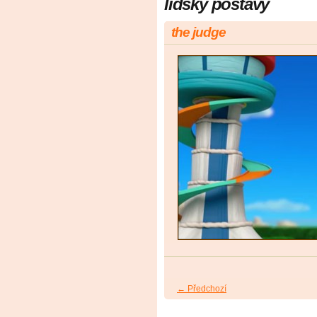
lidský postavy
the judge
← Předchozí