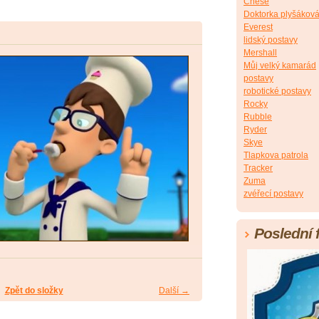
Chese
Doktorka plyšákov
Everest
lidský postavy
Mershall
Můj velký kamarád
postavy
robotické postavy
Rocky
Rubble
Ryder
Skye
Tlapkova patrola
Tracker
Zuma
zvéřecí postavy
Poslední 
Zpět do složky
Další →