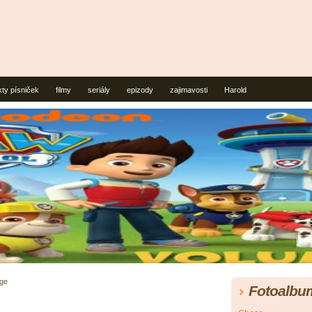
xty písniček
filmy
seriály
epizody
zajimavosti
Harold
dge
Fotoalbu