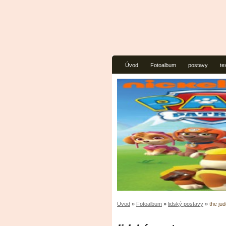
Úvod
Fotoalbum
postavy
te
Úvod
»
Fotoalbum
»
lidský postavy
»
the ju