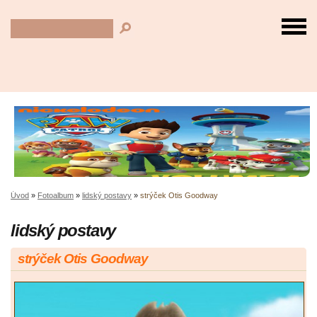
Úvod
»
Fotoalbum
»
lidský postavy
»
strýček Otis Goodway
lidský postavy
strýček Otis Goodway