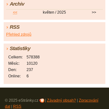
Archiv
<<
květen / 2025
>>
RSS
Přehled zdrojů
Statistiky
Celkem:
578388
Měsíc:
10120
Den:
237
Online:
6
© 2025 eStránky.cz
|
Závadný obsah?
|
Zpracování
dat
|
RSS