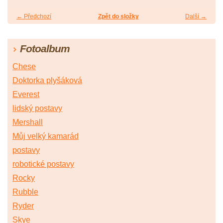
← Předchozí
Zpět do složky
Další →
Fotoalbum
Chese
Doktorka plyšáková
Everest
lidský postavy
Mershall
Můj velký kamarád
postavy
robotické postavy
Rocky
Rubble
Ryder
Skye