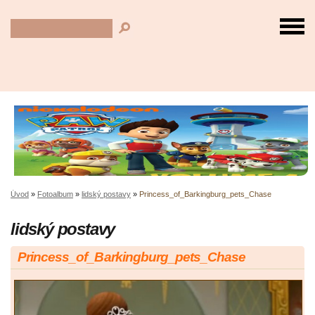
Úvod
»
Fotoalbum
»
lidský postavy
»
Princess_of_Barkingburg_pets_Chase
lidský postavy
Princess_of_Barkingburg_pets_Chase