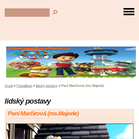
Úvod
»
Fotoalbum
»
lidský postavy
»
Paní Marčirová (ms.Majorie)
lidský postavy
Paní Marčirová (ms.Majorie)