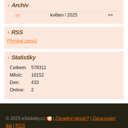
Archiv
<<
květen / 2025
>>
RSS
Přehled zdrojů
Statistiky
Celkem:
578311
Měsíc:
10152
Den:
433
Online:
2
© 2025 eStránky.cz
|
Závadný obsah?
|
Zpracování
dat
|
RSS