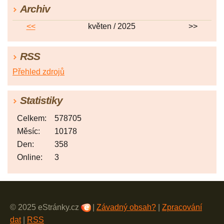
Archiv
<<
květen / 2025
>>
RSS
Přehled zdrojů
Statistiky
Celkem:
578705
Měsíc:
10178
Den:
358
Online:
3
© 2025 eStránky.cz
|
Závadný obsah?
|
Zpracování
dat
|
RSS