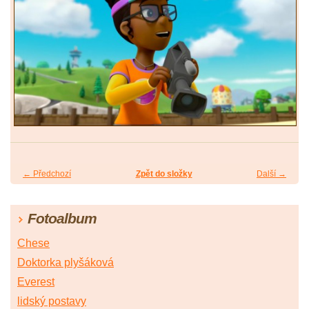
← Předchozí
Zpět do složky
Další →
Fotoalbum
Chese
Doktorka plyšáková
Everest
lidský postavy