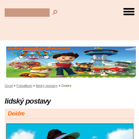
Úvod
»
Fotoalbum
»
lidský postavy
»
Deidre
lidský postavy
Deidre