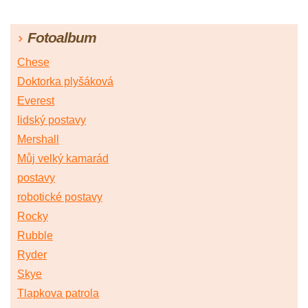
Fotoalbum
Chese
Doktorka plyšáková
Everest
lidský postavy
Mershall
Můj velký kamarád
postavy
robotické postavy
Rocky
Rubble
Ryder
Skye
Tlapkova patrola