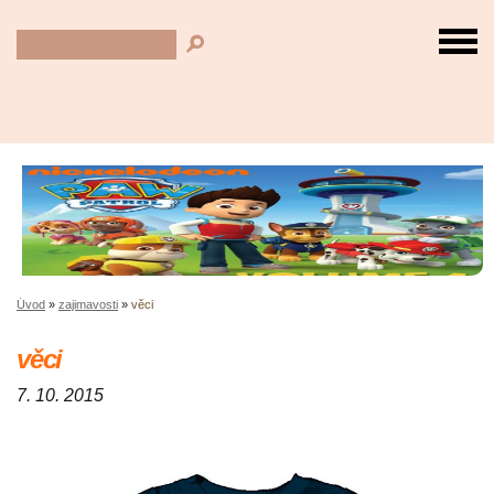
Úvod
»
zajimavosti
»
věci
věci
7. 10. 2015