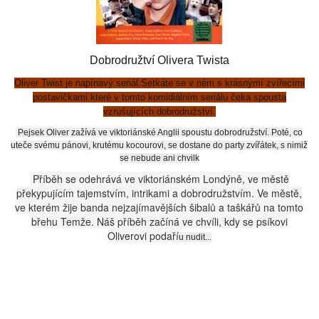
Dobrodružtví Olivera Twista
Oliver Twist je napínavý seriál.Setkáte se v ném s krásnýmí zvířecími
postavičkami které v tomto komidiálním seriálu čeka spousta
vzrušujících dobrodružství.
Pejsek Oliver zažívá ve viktoriánské Anglii spoustu dobrodružství. Poté, co
uteče svému pánovi, krutému kocourovi, se dostane do party zvířátek, s nimiž
se nebude ani chvilk
Příběh se odehrává ve viktoriánském Londýně, ve městě
překypujícím tajemstvím, intrikami a dobrodružstvím. Ve městě,
ve kterém žije banda nejzajímavějších šibalů a taškářů na tomto
břehu Temže. Náš příběh začíná ve chvíli, kdy se psíkovi
Oliverovi podaří
u nudit...