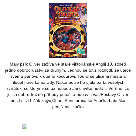
Malý psík Oliver zažívá ve staré viktoriánské Anglii 19. století
jedno dobrodružství za druhým. Jednou se totiž rozhodl, že uteče
svému pánovi, krutému kocourovi. Toulal se ulicemi města a
hledal nové kamarády. Nakonec se ho ujala parta veselých
zvířátek, se kterými se už nebude ani chvilku nudit… Věříme, že
jejich dobrodružné příhody potěší a pobaví i vás!Postavy:Oliver
pes,Lstiví Lišák zajýc,Charli Benc prasátko,Anuška babuška
pes,Nensi kočka