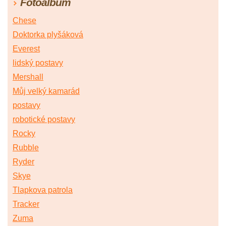
Fotoalbum
Chese
Doktorka plyšáková
Everest
lidský postavy
Mershall
Můj velký kamarád
postavy
robotické postavy
Rocky
Rubble
Ryder
Skye
Tlapkova patrola
Tracker
Zuma