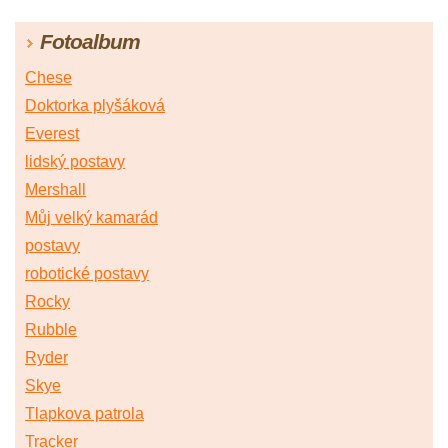
Fotoalbum
Chese
Doktorka plyšáková
Everest
lidský postavy
Mershall
Můj velký kamarád
postavy
robotické postavy
Rocky
Rubble
Ryder
Skye
Tlapkova patrola
Tracker