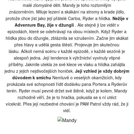
malé zlomyslné děti.
Mandy je toho roztomilým
znázorněním.
Miluje lezení a skákání na stromy a krade jídlo,
protože chce jíst jako její přátelé Carlos, Ryder a hlídka.
Nežije v
Adventure Bay, žije v džungli
.
Ale stejně ji lze vidět v
epizodách, které se odehrávají na obou místech.
Když Ryder a
hlídka jdou do džungle, zbláznila se vzrušením.
Začne jim skákat
přes hlavy a udělá gesta štěstí.
Projevuje jim skutečnou
lásku.
Ačkoli nemá scénu v každé epizodě, v každé sezóně je
alespoň jedna.
Její tendence k výtržnictví vyvinuly vtipné
příběhy.
Jakmile utekla ze své klece ve vlaku a hlídka zahájila
jednu z jejich nejdivočejších honiček.
Její vzhled je vždy dobrým
důvodem k smíchu
Nemluvě o veselých okamžicích, kdy
prokázala své schopnosti řídit dodávku pana Portera a Ryderův
terén.
Ryder musí pevně držet své štěně, když je kolem.
Mandy
rozhodně věří, že je to hračka, pokusila se s ní utéct
vícekrát.
Přes její nezbedné chování je PAW Patrol vždy rád, že ji
vidí.