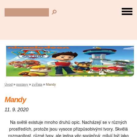
Úvod
»
postavy
»
zvířata
»
Mandy
Mandy
11. 9. 2020
Na světě existuje mnoho druhů opic.
Nacházejí se v různých
prostředích, protože jsou vysoce přizpůsobivými tvory.
Skvělá
rozmanitost, různé typy, ale jedna věc společná: milují být jako