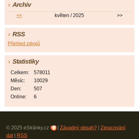
Archiv
<<
květen / 2025
>>
RSS
Přehled zdrojů
Statistiky
Celkem:
578011
Měsíc:
10029
Den:
507
Online:
6
© 2025 eStránky.cz
|
Závadný obsah?
|
Zpracování
dat
|
RSS