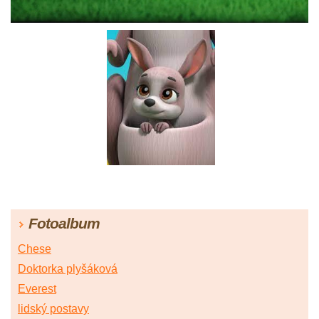
Fotoalbum
Chese
Doktorka plyšáková
Everest
lidský postavy