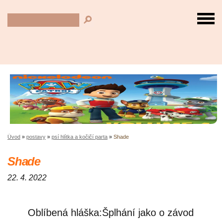
Úvod
»
postavy
»
psí hlítka a kočičí parta
»
Shade
Shade
22. 4. 2022
Oblíbená hláška:Šplhání jako o závod